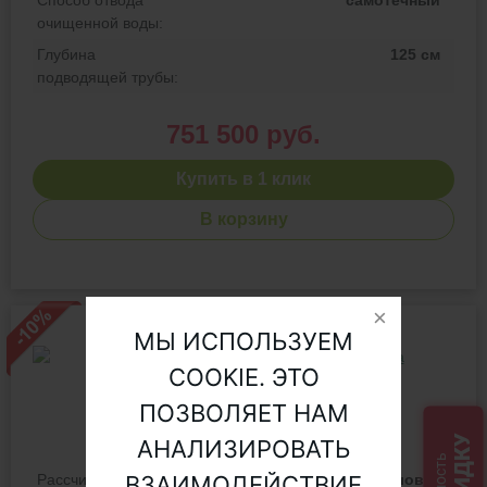
Способ отвода
самотечный
очищенной воды:
Глубина
125 см
подводящей трубы:
751 500 руб.
Купить в 1 клик
В корзину
МЫ ИСПОЛЬЗУЕМ
COOKIE. ЭТО
ПОЗВОЛЯЕТ НАМ
Септик Топас 50
в наличии
СКИДКУ
АНАЛИЗИРОВАТЬ
ВЗАИМОДЕЙСТВИЕ
Рассчитан
50 человек