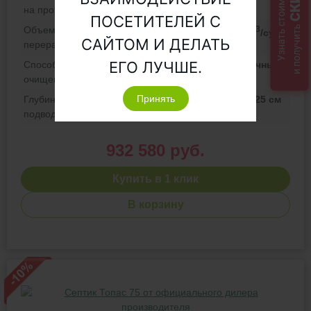
Узнать стоимость
на проживание:
ПОСЕТИТЕЛЕЙ С
и получить
Объем
3
9 м
/сут.
САЙТОМ И ДЕЛАТЬ
переработки:
ЕГО ЛУЧШЕ.
Способ отвода
самотечный
очищенной воды:
Принять
Глубина
125 см
подводящей трубы:
932 580 руб.
Купить в 1 клик
В корзину