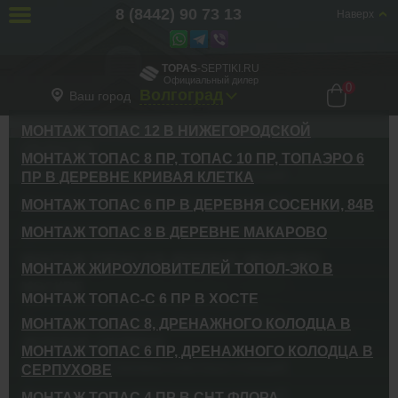
8 (8442) 90 73 13
Наверх
TOPAS
-SEPTIKI.RU
Официальный дилер
0
Волгоград
Ваш город
МОНТАЖ ТОПАС 12 В НИЖЕГОРОДСКОЙ
Главная
Галерея
ОБЛАСТИ
МОНТАЖ ТОПАС 8 ПР, ТОПАС 10 ПР, ТОПАЭРО 6
ГАЛЕРЕЯ РАБОТ
Доставка и установка очистных станций
ПР В ДЕРЕВНЕ КРИВАЯ КЛЕТКА
Нижегородская область
Доставка и установка очистных станций
МОНТАЖ ТОПАС 6 ПР В ДЕРЕВНЯ СОСЕНКИ, 84В
д. Кривая Клетка, база отдыха «Селигер-клуб»
Доставка и установка очистных станций
МОНТАЖ ТОПАС 8 В ДЕРЕВНЕ МАКАРОВО
г.Москва деревня Сосенки, 84в
Доставка и установка очистных станций
МОНТАЖ ТОПАС 9 В ДЕРЕВНЕ МЕШКОВО
МОНТАЖ ЖИРОУЛОВИТЕЛЕЙ ТОПОЛ-ЭКО В
г. Москва деревня Макарово
Доставка и установка очистных станций
МОСКВЕ
МОНТАЖ ТОПАС-С 6 ПР В ХОСТЕ
г.Москва , деревня Мешково
Доставка и установка жироуловителей
Доставка и установка очистных станций
МОНТАЖ ТОПАС 8, ДРЕНАЖНОГО КОЛОДЦА В
Москва, Бескудниковский бульвар, 59А, клиника Федорова
ДЕРЕВНЕ СКУЛИНО
Володи Ульянова 69/72И, Хоста, Красная Воля, Сочи,
МОНТАЖ ТОПАС 6 ПР, ДРЕНАЖНОГО КОЛОДЦА В
Краснодарский край
Доставка и установка очистных станций
СЕРПУХОВЕ
Тверская обл., д. Скулино
Доставка и установка очистных станций
МОНТАЖ ТОПАС 4 ПР В СНТ ФЛОРА