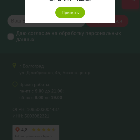
новостях и акциях
Принять
Подписаться
Даю согласие на обработку персональных
данных
г. Волгоград
ул. Декабристов, 45, Бизнес-центр
Время работы:
пн-пт с
9.00
до
21.00
;
сб-вс с
9.00
до
19.00
ОГРН: 1085003004437
ИНН: 5003082321