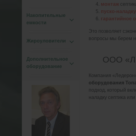
монтаж
септик
пуско-наладку
Накопительные
гарантийное 
емкости
Это позволяет сэкон
вопросы мы берем на
Жироуловители
ООО «Л
Дополнительное
оборудование
Компания «Ледерон»
оборудования Топа
подход, который вкл
наладку септика или