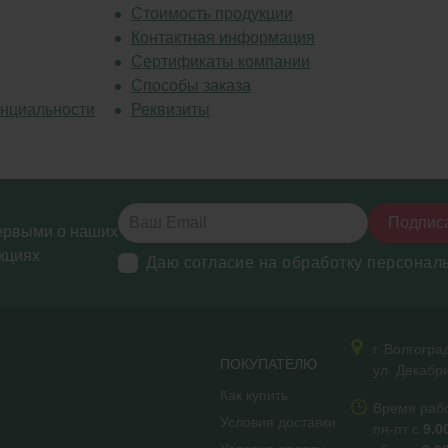
Стоимость продукции
Контактная информация
Сертификаты компании
Способы заказа
нциальности
Реквизиты
Подпис
ервыми о наших
кциях
Даю согласие на обработку персонал
г. Волгогра
ПОКУПАТЕЛЮ
ул. Декабр
Как купить
Время раб
Условия доставки
пн-пт с
9.0