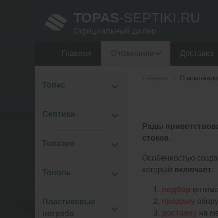
TOPAS
-SEPTIKI.RU
Официальный дилер
Главная
О компании
Доставка
Главная
О компании
Топас
Септики
Рады приветствова
стоков
.
Топаэро
Особенностью созд
который
включает
:
Тополь
подбор
оптима
продажу
обору
Пластиковые
доставку
на ме
погреба