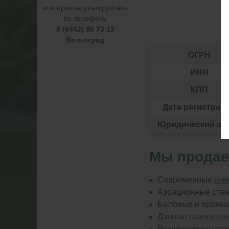
или проконсультируйтесь
по телефону
8 (8442) 90 73 13
Волгоград
ОГРН
ИНН
КПП
Дата регистрац
Юридический ад
Мы продае
Современные
очи
Аэрационные ста
Бытовые и пром
Дачные
накопител
Различные по на