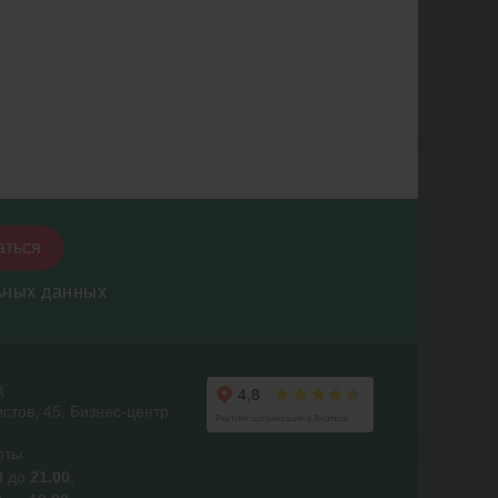
аться
ьных данных
д
истов, 45, Бизнес-центр
оты:
0
до
21.00
;