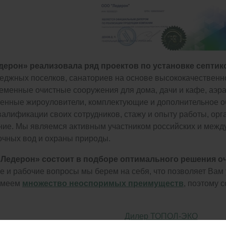
ерон» реализовала ряд проектов по установке септик
теджных поселков, санаториев на основе высококачественн
менные очистные сооружения для дома, дачи и кафе, аэра
нные жироуловители, комплектующие и дополнительное о
алификации своих сотрудников, стажу и опыту работы, ор
ние. Мы являемся активным участником российских и межд
очных вод и охраны природы.
Ледерон» состоит в подборе оптимального решения оч
 и рабочие вопросы мы берем на себя, что позволяет Вам 
 имеем
множество неоспоримых преимуществ
, поэтому 
Дилер ТОПОЛ-ЭКО