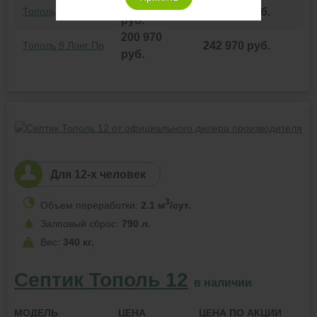
185 310
Тополь 9 Лонг
227 310
руб.
руб.
200 970
Тополь 9 Лонг Пр
242 970
руб.
руб.
Для 12-х человек
3
Объем переработки:
2.1 м
/сут.
Залповый сброс:
790 л.
Вес:
340 кг.
Септик Тополь 12
в наличии
МОДЕЛЬ
ЦЕНА
ЦЕНА
ПО АКЦИИ